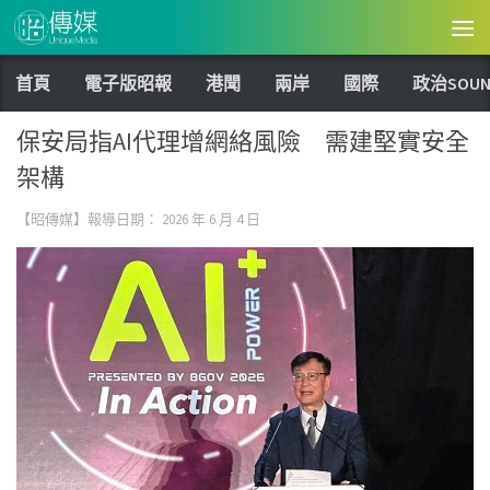
Skip to content
首頁
電子版昭報
港聞
兩岸
國際
政治SOUN
保安局指AI代理增網絡風險 需建堅實安全
架構
【昭傳媒】報導日期：
2026 年 6 月 4 日