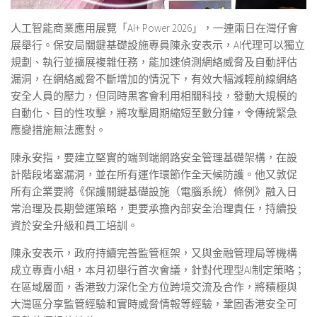
人工智能商業應用展覽「AI+ Power 2026」，一連兩日在灣仔會
展舉行。保安局關鍵基礎設施專員陳永安表示，AI代理可以獨立
規劃、執行並擴展複雜任務，能加速偵測網絡威脅及自動評估
漏洞，在網絡威脅不斷增加的情況下，有效大幅減輕前線網絡
安全人員的壓力，但同時黑客會利用相關科技，發動大規模的
自動化、目的性攻擊，將攻擊周期縮短至數分鐘，令傳統緊急
應變措施無法應對。
陳永安指，要建立堅實的端到端網路安全管理基礎架構，在設
計階段堵塞漏洞，並在所有運作環節作全天候防護。他又敦促
所有企業要將《保護關鍵基礎設施（電腦系統）條例》融入日
常治理及長期營運策略，更要承擔內部安全治理責任，持續投
資於安全升級和員工培訓。
陳永安表示，政府持續完善監管框架，又與金融管理局等機構
成立專責小組，本月初舉行首次會議，針對代理型AI制定策略；
在區域層面，香港致力深化全方位跨境交流及合作，將積極與
大灣區分享監管經驗和實時威脅情報等經驗，鞏固香港安全可