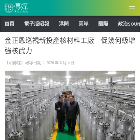
Skip to content
首頁
電子版昭報
港聞
兩岸
國際
政治SOUN
金正恩巡視新投產核材料工廠 促幾何級增
強核武力
【昭傳媒】報導日期：
2026 年 6 月 4 日