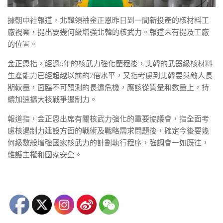
據朝中社報道，北韓領袖金正恩昨日到一間新投產的核材料工
廠視察，提出要幾何級增強北韓的核武力。報道未有提及工廠
的位置。
金正恩指，經過5年的核武力強化歷程後，北韓的武器級核材料
生產能力已經超越以前的2倍水平，又指考慮到北韓要與敵人長
期較量，面臨不可預測的長遠危機，應該從質量和數量上，持
續加速擴大核戰爭遏制力。
報道指，金正恩出席有關核武力強化的重要協議會，指全面考
慮核遏制力建設方面的戰術及戰略需求問題後，確定今後要幾
何級數般增強國家核武力的計劃執行程序，強調會一如既往，
維護主權和國家安全。