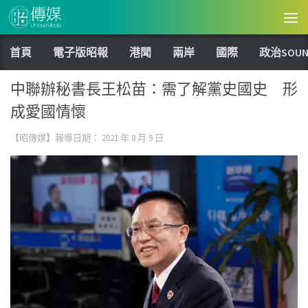
Skip to content
首頁
電子版昭報
港聞
兩岸
國際
政治SOUN
中聯辦秘書長王松苗：需了解黨史國史 形
成愛國情懷
【昭傳媒】報導日期：
2021 年 8 月 9 日