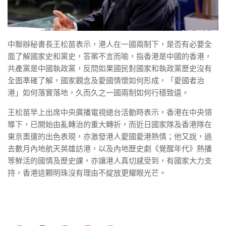
中聯辦秘書長王松苗表示，港人在一國兩制下，是否有必要全
面了解國家史和黨史，答案不言而喻，指香港是中國的香港，
共產黨是中國執政黨，反問如果國民對國家和執政黨歷史沒有
全面準確了解，國家觀念及愛國情懷如何形成，「愛國者治
港」如何落實落地，久而久之一國兩制如何行穩致遠。
王松苗早上出席中央廣播電視總台活動時表示，香港在中央領
導下，已開始由亂轉治的重大轉折，而近日國家隊及香港隊在
東京奧運的出色表現，亦激發港人愛國愛港熱情；他又說，過
去數月內地航天英雄訪港，以及內地歷史劇《覺醒年代》熱播
等鮮活的國情及歷史課，亦讓港人真切感受到，有國家大力支
持，香港這顆明珠沒有理由不綻放更耀眼光芒。