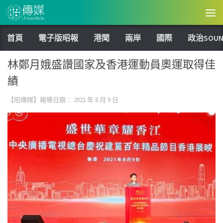
Skip to content
首頁
電子版昭報
港聞
兩岸
國際
政治SOUN
林鄭月娥盛讚國家及香港運動員奧運取得佳
績
【昭傳媒】報導日期：
2021 年 8 月 9 日