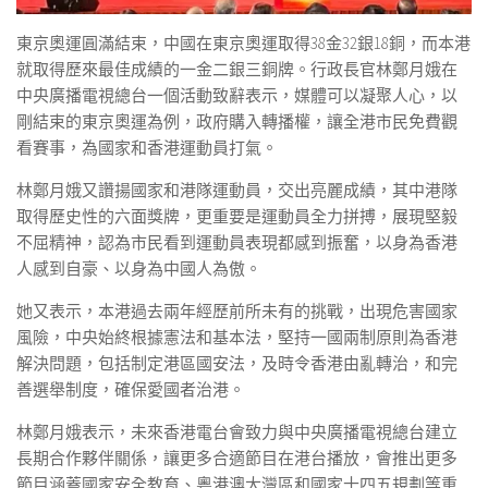
東京奧運圓滿結束，中國在東京奧運取得38金32銀18銅，而本港
就取得歷來最佳成績的一金二銀三銅牌。行政長官林鄭月娥在
中央廣播電視總台一個活動致辭表示，媒體可以凝聚人心，以
剛結束的東京奧運為例，政府購入轉播權，讓全港市民免費觀
看賽事，為國家和香港運動員打氣。
林鄭月娥又讚揚國家和港隊運動員，交出亮麗成績，其中港隊
取得歷史性的六面獎牌，更重要是運動員全力拼搏，展現堅毅
不屈精神，認為市民看到運動員表現都感到振奮，以身為香港
人感到自豪、以身為中國人為傲。
她又表示，本港過去兩年經歷前所未有的挑戰，出現危害國家
風險，中央始終根據憲法和基本法，堅持一國兩制原則為香港
解決問題，包括制定港區國安法，及時令香港由亂轉治，和完
善選舉制度，確保愛國者治港。
林鄭月娥表示，未來香港電台會致力與中央廣播電視總台建立
長期合作夥伴關係，讓更多合適節目在港台播放，會推出更多
節目涵蓋國家安全教育、粵港澳大灣區和國家十四五規劃等重