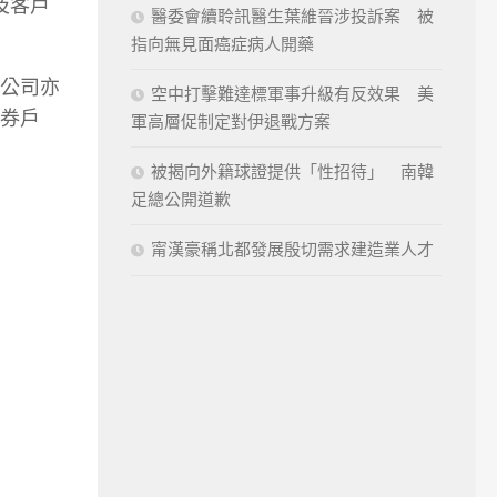
及客戶
醫委會續聆訊醫生葉維晉涉投訴案 被
指向無見面癌症病人開藥
公司亦
空中打擊難達標軍事升級有反效果 美
券戶
軍高層促制定對伊退戰方案
被揭向外籍球證提供「性招待」 南韓
足總公開道歉
甯漢豪稱北都發展殷切需求建造業人才