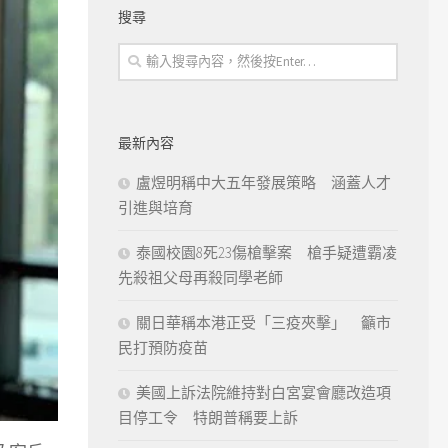
搜尋
最新內容
盧煜明稱中大五年發展策略 涵蓋人才
引進與培育
泰國校園8死23傷槍擊案 槍手疑遭霸凌
先殺祖父母再殺同學老師
關日華稱本港正受「三疫夾擊」 籲市
民打預防疫苗
美國上訴法院維持對白宮宴會廳改造項
目停工令 特朗普稱要上訴