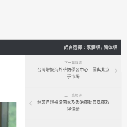
語言選擇：
繁體版
/
简体版
下一篇報導
台灣增設海外華語學習中心 圖與北京
爭市場
上一篇報導
林鄭月娥盛讚國家及香港運動員奧運取
得佳績