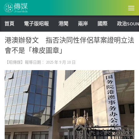
Skip to content
首頁
電子版昭報
港聞
兩岸
國際
政治SOUN
港澳辦發文 指否決同性伴侶草案證明立法
會不是「橡皮圖章」
【昭傳媒】報導日期：
2025 年 9 月 10 日