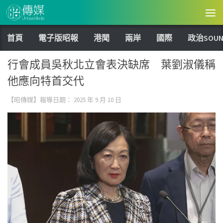
Skip to content
首頁
電子版昭報
港聞
兩岸
國際
政治SOUN
行會成員吳秋北立會表決缺席 葉劉淑儀稱
他應向特首交代
【昭傳媒】報導日期：
2025 年 9 月 10 日