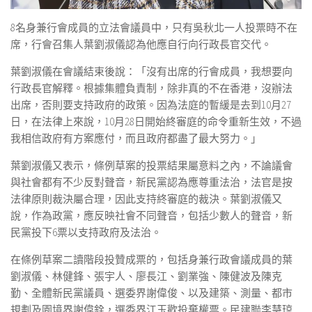
8名身兼行會成員的立法會議員中，只有吳秋北一人投票時不在
席，行會召集人葉劉淑儀認為他應自行向行政長官交代。
葉劉淑儀在會議結束後說：「沒有出席的行會成員，我想要向
行政長官解釋。根據集體負責制，除非真的不在香港，沒辦法
出席，否則要支持政府的政策。因為法庭的暫緩是去到10月27
日，在法律上來說，10月28日開始終審庭的命令重新生效，不過
我相信政府有方案應付，而且政府都盡了最大努力。」
葉劉淑儀又表示，條例草案的投票結果屬意料之內，不論議會
與社會都有不少反對聲音，新民黨認為應尊重法治，法官是按
法律原則裁決屬合理，因此支持終審庭的裁決。葉劉淑儀又
說，作為政黨，應反映社會不同聲音，包括少數人的聲音，新
民黨投下6票以支持政府及法治。
在條例草案二讀階段投贊成票的，包括身兼行政會議成員的葉
劉淑儀、林健鋒、張宇人、廖長江、劉業強、陳健波及陳克
勤、全體新民黨議員、選委界謝偉俊、以及建築、測量、都市
規劃及園境界謝偉銓，選委界江玉歡投棄權票。民建聯李慧琼