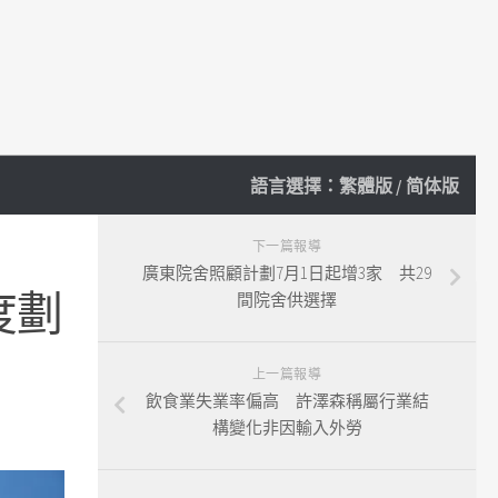
語言選擇：
繁體版
/
简体版
下一篇報導
廣東院舍照顧計劃7月1日起增3家 共29
度劃
間院舍供選擇
上一篇報導
飲食業失業率偏高 許澤森稱屬行業結
構變化非因輸入外勞