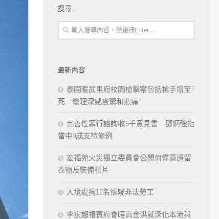
搜尋
最新內容
泰國暖武里府校園槍擊案包括槍手增至7
死 總理深感震驚和悲痛
完善性罪行諮詢收6千意見書 鄧炳強指
當中9成支持修例
宏福苑火災獨立委員會公開何偉豪遺留
衣物及裝備相片
入境處拘12名懷疑非法勞工
李家超禮賓府會晤高金洪就深化本港與