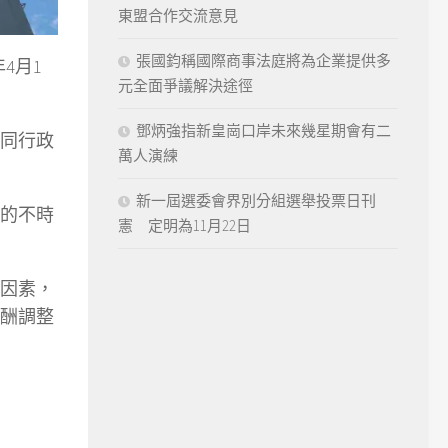
東盟合作交流意見
張國鈞稱國際商事法庭將為企業提供多
4月1
元全面爭議解決途徑
鄧炳強指新皇崗口岸未來幾星期會有二
同行政
萬人演練
新一屆選委會界別分組選舉投票日刊
的不時
憲 定明為11月22日
因素，
酬調整