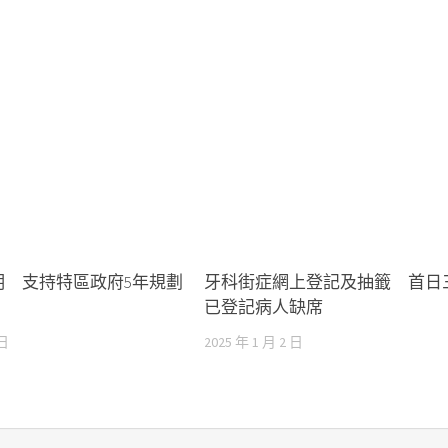
明 支持特區政府5年規劃
牙科街症網上登記及抽籤 首日
已登記病人缺席
 日
2025 年 1 月 2 日