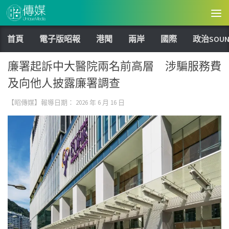
Skip to content
首頁
電子版昭報
港聞
兩岸
國際
政治SOUN
廉署起訴中大醫院兩名前高層 涉騙服務費
及向他人披露廉署調查
【昭傳媒】報導日期：
2026 年 6 月 16 日