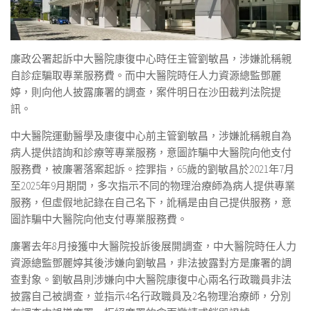
廉政公署起訴中大醫院康復中心時任主管劉敏昌，涉嫌訛稱親
自診症騙取專業服務費。而中大醫院時任人力資源總監鄧麗
婷，則向他人披露廉署的調查，案件明日在沙田裁判法院提
訊。
中大醫院運動醫學及康復中心前主管劉敏昌，涉嫌訛稱親自為
病人提供諮詢和診療等專業服務，意圖詐騙中大醫院向他支付
服務費，被廉署落案起訴。控罪指，65歲的劉敏昌於2021年7月
至2025年9月期間，多次指示不同的物理治療師為病人提供專業
服務，但虛假地記錄在自己名下，訛稱是由自己提供服務，意
圖詐騙中大醫院向他支付專業服務費。
廉署去年8月接獲中大醫院投訴後展開調查，中大醫院時任人力
資源總監鄧麗婷其後涉嫌向劉敏昌，非法披露對方是廉署的調
查對象。劉敏昌則涉嫌向中大醫院康復中心兩名行政職員非法
披露自己被調查，並指示4名行政職員及2名物理治療師，分別