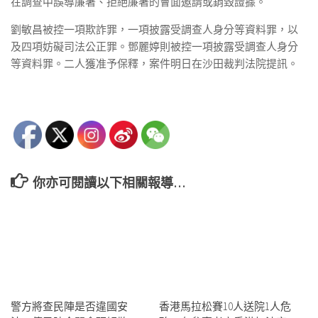
在調查中誤導廉署、拒絕廉署的會面邀請或銷毀證據。
劉敏昌被控一項欺詐罪，一項披露受調查人身分等資料罪，以
及四項妨礙司法公正罪。鄧麗婷則被控一項披露受調查人身分
等資料罪。二人獲准予保釋，案件明日在沙田裁判法院提訊。
你亦可閱讀以下相關報導…
警方將查民陣是否違國安
香港馬拉松賽10人送院1人危