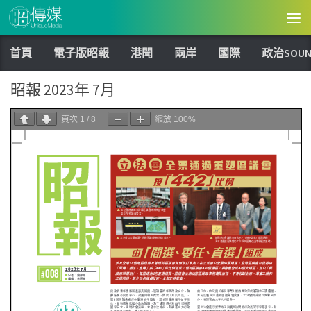
Skip to content
首頁
電子版昭報
港聞
兩岸
國際
政治SOUN
昭報 2023年 7月
頁次
1
/
8
縮放
100%